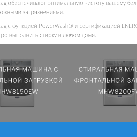
ag обеспечивают оптимальную чистоту вашему бел
сложными загрязнениями.
tag с функцией PowerWash® и сертификацией ENE
ро выполнить стирку в любом доме.
ЛЬНАЯ МАШИНА С
СТИРАЛЬНАЯ МА
ЛЬНАЯ МАШИНА С
СТИРАЛЬНАЯ МА
ЛЬНОЙ ЗАГРУЗКОЙ
ФРОНТАЛЬНОЙ ЗА
ЛЬНОЙ ЗАГРУЗКОЙ
ФРОНТАЛЬНОЙ ЗА
MHW8150EW
MHW8200F
MHW8150EW
MHW8200F
ПОДРОБНЕЕ
ПОДРОБНЕЕ