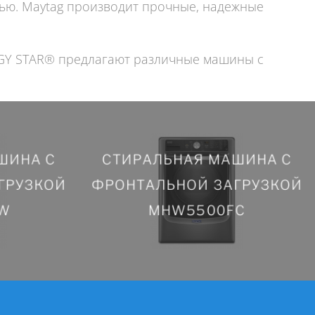
ью. Maytag производит прочные, надежные
RGY STAR® предлагают различные машины с
ШИНА С
СТИРАЛЬНАЯ МАШИНА С
ШИНА С
СТИРАЛЬНАЯ МАШИНА С
ГРУЗКОЙ
ФРОНТАЛЬНОЙ ЗАГРУЗКОЙ
ГРУЗКОЙ
ФРОНТАЛЬНОЙ ЗАГРУЗКОЙ
W
MHW5500FC
W
MHW5500FC
ПОДРОБНЕЕ